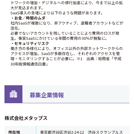
トワークの増加・デジタルへの移行加速により、今まで以上の拡
大が見込まれます。
SaaS導入の急増により以下のような問題があります。
・お金／時間のムダ
社内SaaSが複数になり、非アクティブ、退職者アカウントなどが
混在。
必要でないアカウントを残していることにより費用のロスが発
生。事実SaaSにかけている年間の費用の30％が無駄に。
・セキュリティリスク
働き方の多様化により、オフィス以外の外部ネットワークからの
アクセスが増加。SaaSが多数存在し、それぞれのアクセスを管
理・モニタリングすることが必要に。
※1 出典：総務省「平成
30年版情報通信白書」
募集企業情報
株式会社メタップス
所在地
東京都渋谷区渋谷2-24-12 渋谷スクランブルス