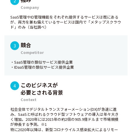
Company
SaaS管理やID管理機能をそれぞれ提供するサービスは既にある
が、両方を兼ね備えているサービスは国内で「メタップスクラウ
ド」のみ（当社調べ）
競合
Competitor
・SaaS管理の類似サービス提供企業
・IDaaS管理の類似サービス提供企業
このビジネスが
必要とされる背景
Context
社会全体でデジタルトランスフォーメーション(DX)が急速に進
み、SaaSと呼ばれるクラウド型ソフトウェアの導入は年々大き
く増加。2020年には2015年の約2倍の905.9億ドルまで市場規模
が伸長する予測。
※1
特に2020年以降は、新型コロナウイルス感染拡大によるリモー